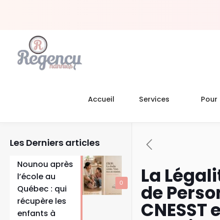
Accueil
Services
Pour 
Les Derniers articles
Nounou après
La Légali
l’école au
0
de Person
Québec : qui
récupère les
CNESST e
enfants à