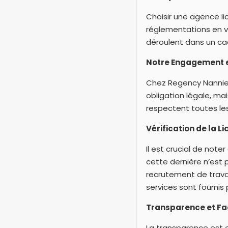
Choisir une agence lic
réglementations en vi
déroulent dans un cad
Notre Engagement e
Chez Regency Nannies
obligation légale, ma
respectent toutes les
Vérification de la L
Il est crucial de note
cette dernière n’est
recrutement de travai
services sont fournis
Transparence et Faci
La transparence est 