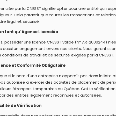
enciée par la CNESST signifie opter pour une entité qui respe
gueur. Cela garantit que toutes les transactions et relation
re légal et sécurisé.
n tant qu’Agence Licenciée
, posséder une licence CNESST valide (N° AR-2000244) n’e
is aussi un engagement envers nos clients. Nous garantisso
 conditions de travail et de sécurité exigées par la CNESST.
icence et Conformité Obligatoire
r que si le nom d’une entreprise n’apparaît pas dans la liste of
 pas autorisée à exercer des activités de placement de pers
lleurs étrangers temporaires au Québec. Cette vérification
 par des entités légalement reconnues et autorisées.
lité de Vérification
essentielle dans nos opérations. Nous encourageons nos clie