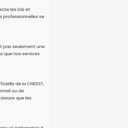
cte les lois et
s professionnelles se
st pas seulement une
ns que nos services
ficielle de la CNESST,
onnel ou de
 assure que les
nts et partenaires à