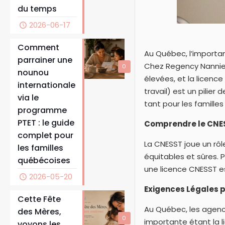
du temps
2026-06-17
Comment
Au Québec, l’importan
parrainer une
Chez Regency Nannie
0
nounou
élevées, et la licenc
internationale
travail) est un pilie
via le
tant pour les famille
programme
PTET : le guide
Comprendre le CNES
complet pour
La CNESST joue un rôle
les familles
équitables et sûres. 
québécoises
une licence CNESST es
2026-05-20
Exigences Légales 
Cette Fête
Au Québec, les agence
des Mères,
0
importante étant la 
voyons les