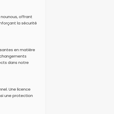
t nounous, offrant
nforçant la sécurité
ssantes en matière
es changements
ects dans notre
nel. Une licence
si une protection