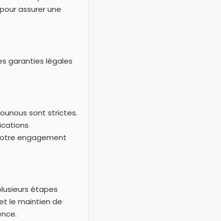
pour assurer une
des garanties légales
nounous sont strictes.
ications
t notre engagement
lusieurs étapes
et le maintien de
ence.