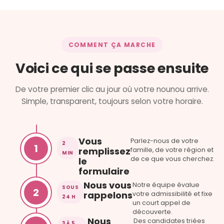
COMMENT ÇA MARCHE
Voici ce qui se passe ensuite
De votre premier clic au jour où votre nounou arrive.
Simple, transparent, toujours selon votre horaire.
Vous
Parlez-nous de votre
2
1
remplissez
famille, de votre région et
MIN
de ce que vous cherchez.
le
formulaire
Nous vous
Notre équipe évalue
SOUS
2
rappelons
votre admissibilité et fixe
24 H
un court appel de
découverte.
Nous
Des candidates triées
3 À 5