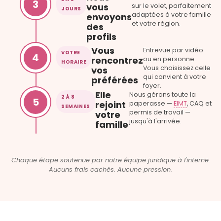
3
vous
sur le volet, parfaitement
JOURS
adaptées à votre famille
envoyons
et votre région.
des
profils
Vous
Entrevue par vidéo
VOTRE
4
rencontrez
ou en personne.
HORAIRE
Vous choisissez celle
vos
qui convient à votre
préférées
foyer.
Elle
Nous gérons toute la
2 À 8
5
rejoint
paperasse —
EIMT
, CAQ et
SEMAINES
permis de travail —
votre
jusqu'à l'arrivée.
famille
Chaque étape soutenue par notre équipe juridique à l'interne.
Aucuns frais cachés. Aucune pression.